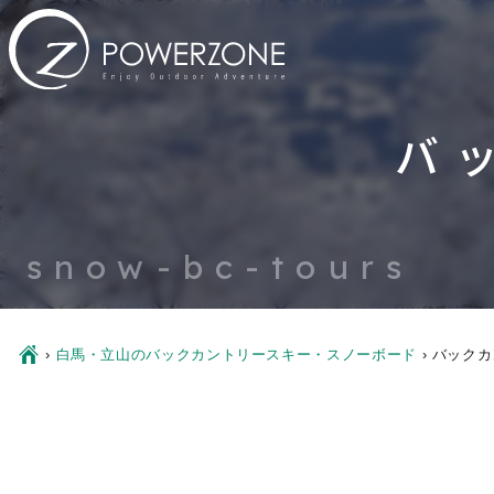
バ
snow-bc-tours
Ç
›
白馬・立山のバックカントリースキー・スノーボード
›
バックカ