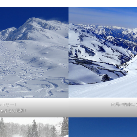
白馬の稜線に
ントリー！
るような場所！