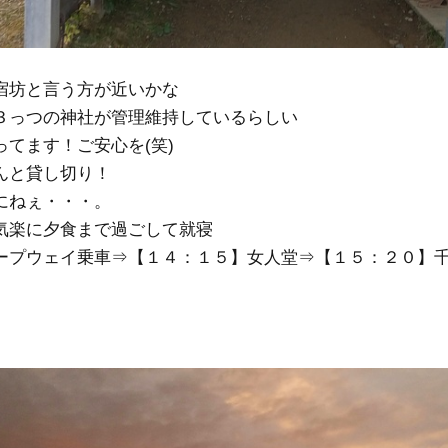
宿坊と言う方が近いかな
３っつの神社が管理維持しているらしい
てます！ご安心を(笑)
んと貸し切り！
にねぇ・・・。
気楽に夕食まで過ごして就寝
ープウェイ乗車⇒【１４：１５】女人堂⇒【１５：２０】