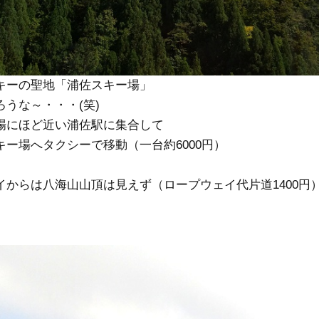
キーの聖地「浦佐スキー場」
うな～・・・(笑)
場にほど近い浦佐駅に集合して
ー場へタクシーで移動（一台約6000円）
イからは八海山山頂は見えず（ロープウェイ代片道1400円