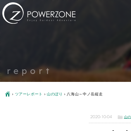
report
Ç
›
ツアーレポート
›
山のぼり
›
八海山～中ノ岳縦走
ë
2020-10-04
山の