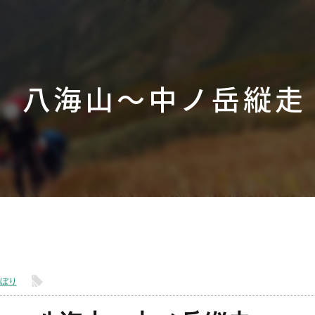
八海山～中ノ岳縦走
l
ぼり