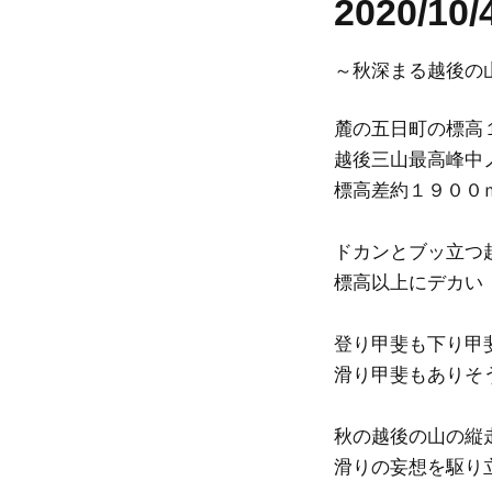
2020/
～秋深まる越後の
麓の五日町の標高
越後三山最高峰中
標高差約１９００
ドカンとブッ立つ
標高以上にデカい
登り甲斐も下り甲
滑り甲斐もありそ
秋の越後の山の縦
滑りの妄想を駆り