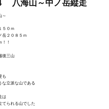
10/4 八海山～中ノ岳縦走
山～
１５０ｍ
ノ岳２０８５ｍ
ｍ！！
越後三山
斐も
うな立派な山である
走は
立てられる山でした