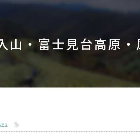
入山・富士見台高原・
l
のぼり