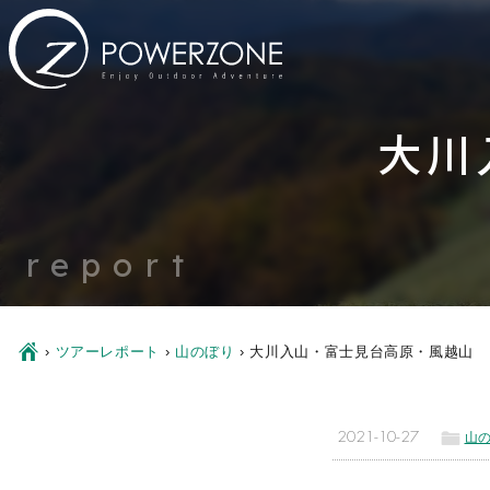
大川
report
Ç
›
ツアーレポート
›
山のぼり
›
大川入山・富士見台高原・風越山
ë
2021-10-27
山