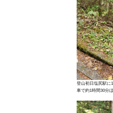
登山初日塩尻駅に1
車で約1時間30