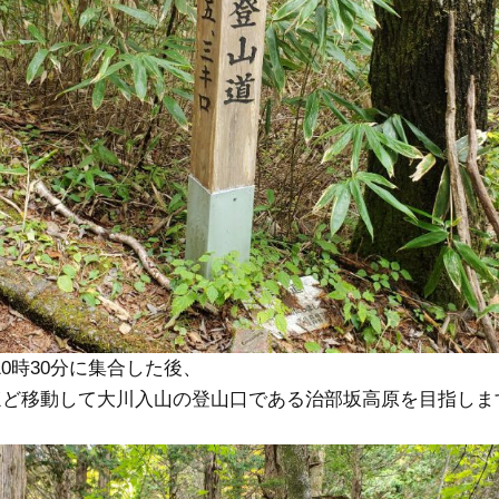
0時30分に集合した後、
分ほど移動して大川入山の登山口である治部坂高原を目指しま