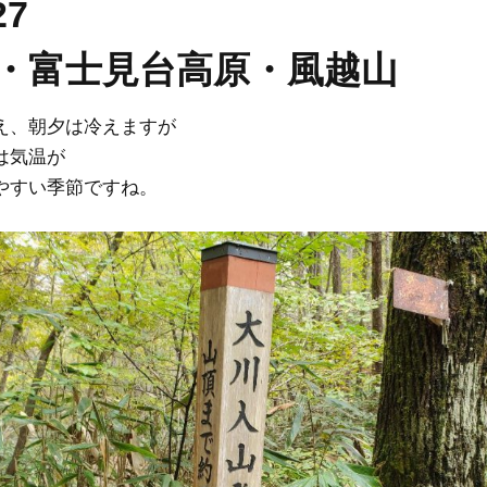
0/27
・富士見台高原・風越山
え、朝夕は冷えますが
は気温が
やすい季節ですね。