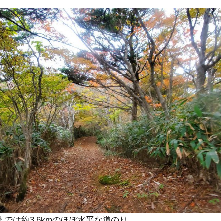
では約3.6kmのほぼ水平な道のり。