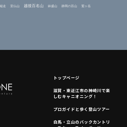
越後百名山
縦走
至仏山
鉢盛山
静岡の百山
鷲ヶ岳
トップページ
滋賀・東近江市の神崎川で楽
しむキャニオニング！
プロガイドと歩く登山ツアー
白馬・立山のバックカントリ