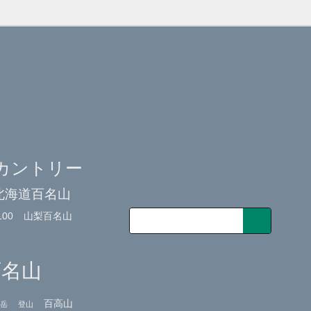
カントリー
北海道百名山
00
山梨百名山
百名山
百高山
岳
登山