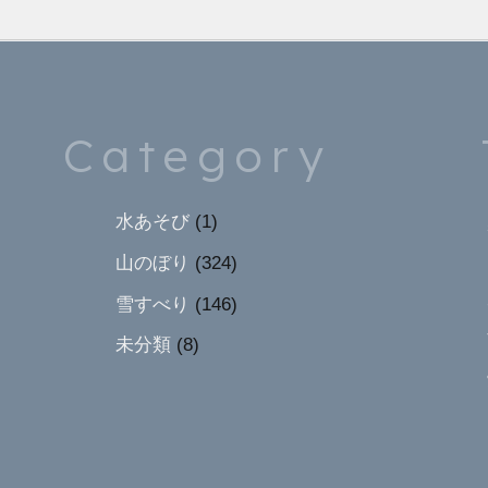
Category
水あそび
(1)
山のぼり
(324)
雪すべり
(146)
未分類
(8)