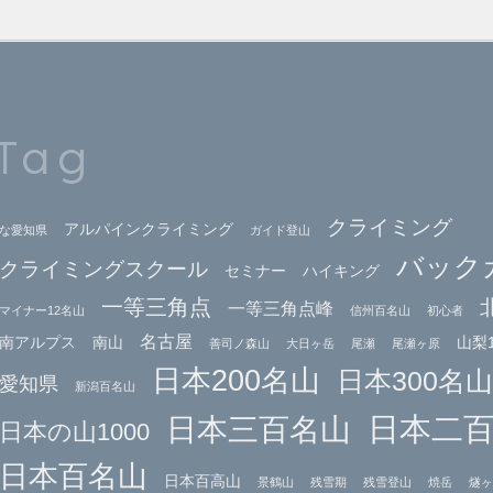
Tag
クライミング
アルパインクライミング
な愛知県
ガイド登山
バック
クライミングスクール
セミナー
ハイキング
一等三角点
一等三角点峰
マイナー12名山
信州百名山
初心者
名古屋
南アルプス
南山
山梨1
善司ノ森山
大日ヶ岳
尾瀬
尾瀬ヶ原
日本200名山
日本300名山
愛知県
新潟百名山
日本二
日本三百名山
日本の山1000
日本百名山
日本百高山
景鶴山
残雪期
残雪登山
焼岳
燧ヶ