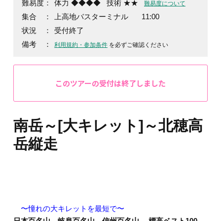
難易度：
体力 ◆◆◆◆
技術 ★★
難易度について
集合 ：
上高地バスターミナル 11:00
状況 ：
受付終了
備考 ：
利用規約・参加条件
を必ずご確認ください
このツアーの受付は終了しました
南岳～[大キレット]～北穂高
岳縦走
〜憧れの大キレットを最短で〜
日本百名山 岐阜百名山 信州百名山 標高ベスト100