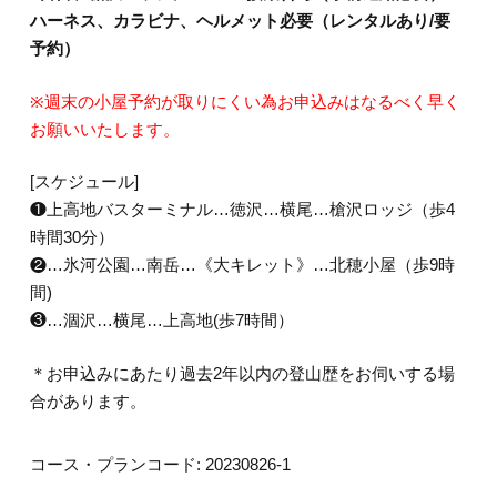
ハーネス、カラビナ、ヘルメット必要（レンタルあり/要
予約）
※週末の小屋予約が取りにくい為お申込みはなるべく早く
お願いいたします。
[スケジュール]
❶上高地バスターミナル…徳沢…横尾…槍沢ロッジ（歩4
時間30分）
❷…氷河公園…南岳…《大キレット》…北穂小屋（歩9時
間)
❸…涸沢…横尾…上高地(歩7時間）
＊お申込みにあたり過去2年以内の登山歴をお伺いする場
合があります。
コース・プランコード:
20230826-1