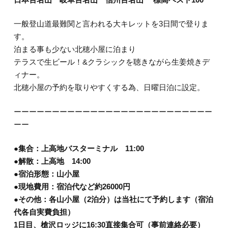
一般登山道最難関と言われる大キレットを3日間で登りま
す。
泊まる事も少ない北穂小屋に泊まり
テラスで生ビール！&クラシックを聴きながら生姜焼きデ
ィナー。
北穂小屋の予約を取りやすくする為、日曜日泊に設定。
ーーーーーーーーーーーーーーーーーーーーーーーーーー
ーー
●集合：上高地バスターミナル 11:00
●解散：上高地 14:00
●宿泊形態：山小屋
●現地費用：宿泊代など約26000円
●その他：各山小屋（2泊分）は当社にて予約します（宿泊
代各自実費負担）
1日目、槍沢ロッジに16:30直接集合可（事前連絡必要）