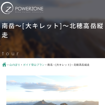
南岳～[大キレット]～北穂高岳縦
走
tour
Ç
›
山のぼり
›
ガイド登山プラン
›
南岳～[大キレット]～北穂高岳縦走