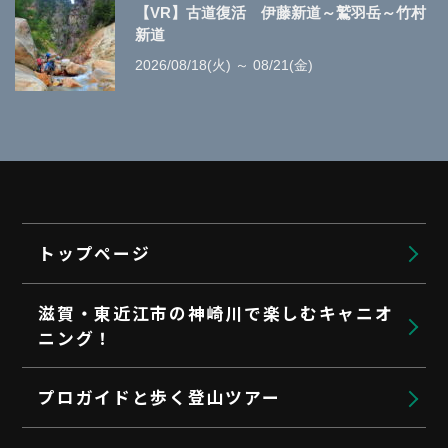
【VR】古道復活 伊藤新道～鷲羽岳～竹村
新道
2026/08/18(火) ～ 08/21(金)
トップページ
滋賀・東近江市の神崎川で楽しむキャニオ
ニング！
プロガイドと歩く登山ツアー