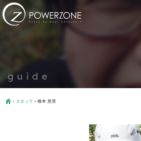
guide
Ç
›
スタッフ
›
橋本 悠里