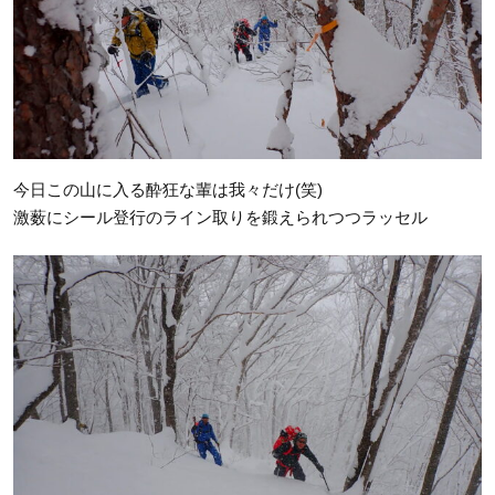
今日この山に入る酔狂な輩は我々だけ(笑)
激薮にシール登行のライン取りを鍛えられつつラッセル