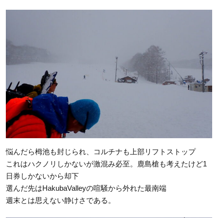
悩んだら栂池も封じられ、コルチナも上部リフトストップ
これはハクノリしかないが激混み必至。鹿島槍も考えたけど1
日券しかないから却下
選んだ先はHakubaValleyの喧騒から外れた最南端
週末とは思えない静けさである。