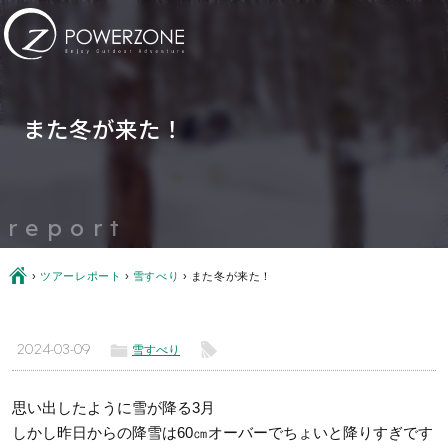
また冬が来た！
report
Ç
›
ツアーレポート
›
雪すべり
›
また冬が来た！
ë
l
2024-03-09
雪すべり
思い出したように雪が降る3月
しかし昨日からの降雪は60㎝オーバーでちょいと降りすぎです