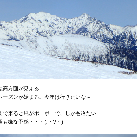
穂高方面が見える
シーズンが始まる。今年は行きたいな～
まで来ると風がボーボーで、しかも冷たい
も嫌な予感・・・(;・∀・)