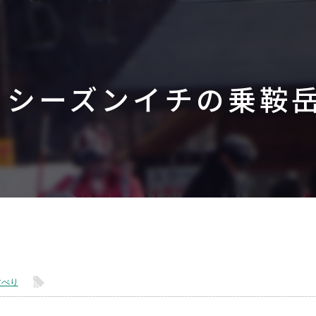
シーズンイチの乗鞍
l
すべり