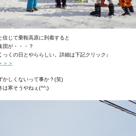
と信じて乗鞍高原に到着すると
集団が・・・？
くっくの日とやららしい。詳細は下記クリック↓
＞＞＞
かしくないって事か？(笑)
は寒そうやねぇ(^^;)