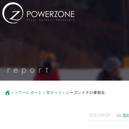
report
Ç
›
ツアーレポート
›
雪すべり
›
シーズンイチの乗鞍岳
ë
2022-03-27
雪