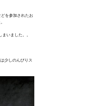
。
などを参加されたお
た。
てしまいました。。
には少しのんびりス