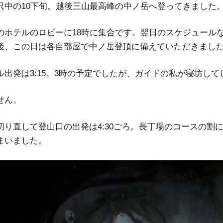
只中の10下旬。越後三山最高峰の中ノ岳へ登ってきました
のホテルのロビーに18時に集合です。翌日のスケジュール
後、この日は各自部屋で中ノ岳登頂に備えていただきまし
出発は3:15。3時の予定でしたが、ガイドの私が寝坊し
せん。
切り直して登山口の出発は4:30ごろ。長丁場のコースの割
まいました。