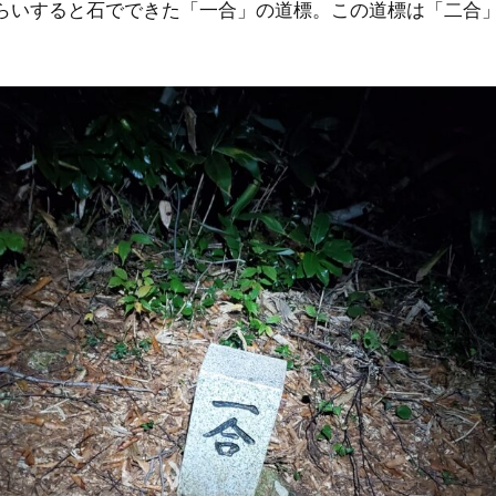
ぐらいすると石でできた「一合」の道標。この道標は「二合
。