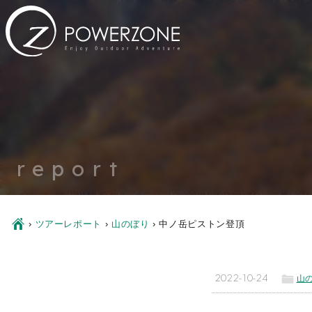
report
Ç
›
ツアーレポート
›
山のぼり
›
中ノ岳ピストン登頂
ë
2022-10-24
山