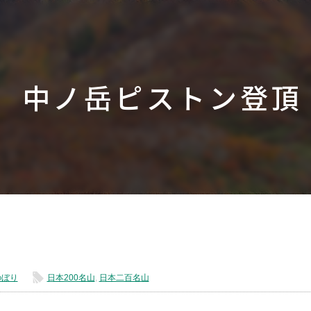
中ノ岳ピストン登頂
l
のぼり
日本200名山
,
日本二百名山