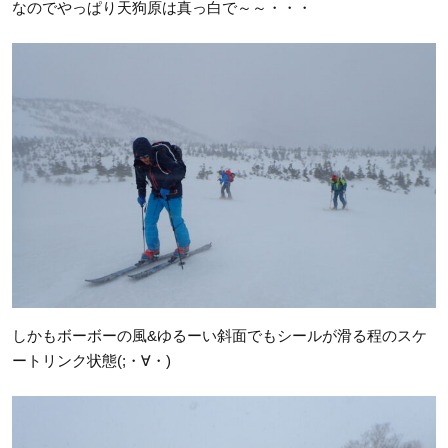
なのでやっぱり天狗原は真っ白で～～・・・
しかもボーボーの風&ゆるーい斜面でもシールが滑る程のスケ
ートリンク状態(;・∀・)