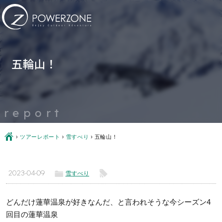
五輪山！
report
Ç
›
ツアーレポート
›
雪すべり
›
五輪山！
ë
l
2023-04-09
雪すべり
どんだけ蓮華温泉が好きなんだ、と言われそうな今シーズン4
回目の蓮華温泉