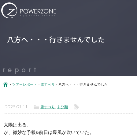
八方へ・・・行きませんでした
report
Ç
›
ツアーレポート
›
雪すべり
›
八方へ・・・行きませんでした
ë
l
2025-01-11
雪すべり
,
未分類
太陽は出る。
が、微妙な予報&前日は爆風が吹いていた。