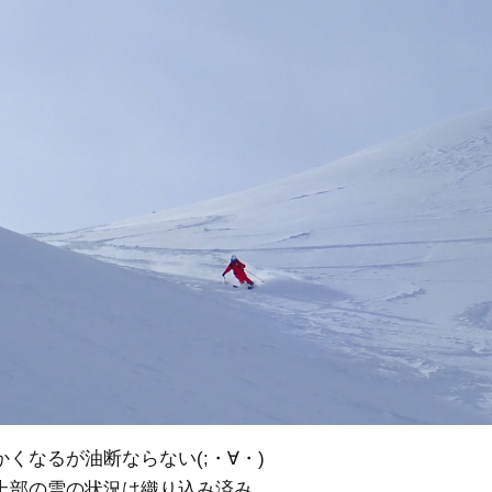
くなるが油断ならない(;・∀・)
上部の雪の状況は織り込み済み