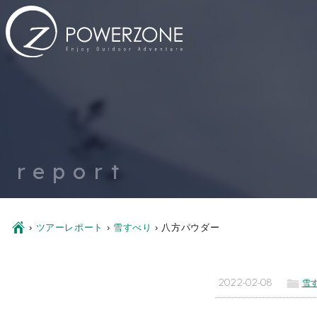
report
Ç
›
ツアーレポート
›
雪すべり
›
八方パウダー
ë
2022-02-08
雪