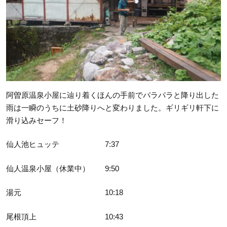
阿曽原温泉小屋に辿り着くほんの手前でパラパラと降り出した
雨は一瞬のうちに土砂降りへと変わりました。ギリギリ軒下に
滑り込みセーフ！
仙人池ヒュッテ 7:37
仙人温泉小屋（休業中） 9:50
湯元 10:18
尾根頂上 10:43