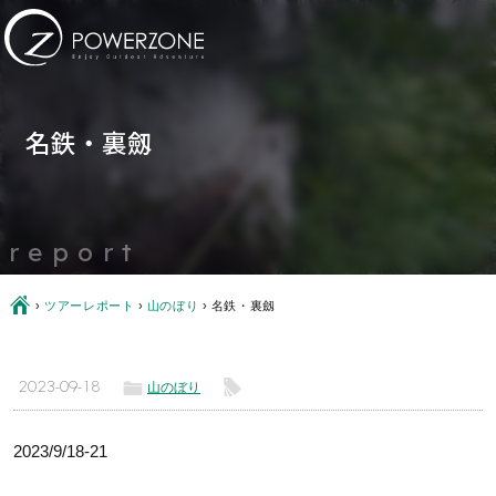
名鉄・裏劔
report
Ç
›
ツアーレポート
›
山のぼり
›
名鉄・裏劔
ë
l
2023-09-18
山のぼり
2023/9/18-21