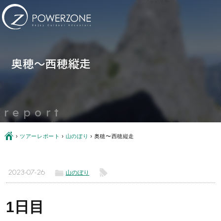
奥穂〜西穂縦走
report
Ç
›
ツアーレポート
›
山のぼり
›
奥穂〜西穂縦走
ë
l
2023-07-26
山のぼり
1日目