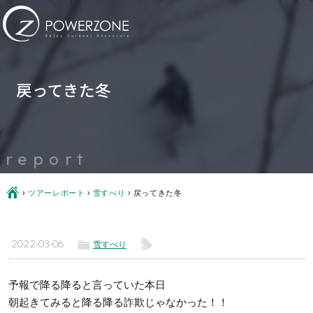
戻ってきた冬
report
Ç
›
ツアーレポート
›
雪すべり
›
戻ってきた冬
ë
l
2022-03-06
雪すべり
予報で降る降ると言っていた本日
朝起きてみると降る降る詐欺じゃなかった！！