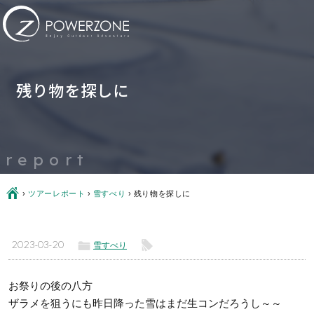
残り物を探しに
report
Ç
›
ツアーレポート
›
雪すべり
›
残り物を探しに
ë
l
2023-03-20
雪すべり
お祭りの後の八方
ザラメを狙うにも昨日降った雪はまだ生コンだろうし～～