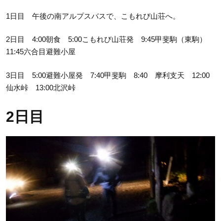
1日目 午後の南アルプスバスで、こもれび山荘へ。
2日目 4:00朝食 5:00こもれび山荘発 9:45甲斐駒（東駒）
11:45六合目避難小屋
3日目 5:00避難小屋発 7:40甲斐駒 8:40 摩利支天 12:00
仙水峠 13:00北沢峠
2日目