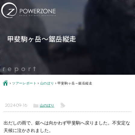
甲斐駒ヶ岳～鋸岳縦走
report
Ç
›
ツアーレポート
›
山のぼり
›
甲斐駒ヶ岳～鋸岳縦走
ë
l
2024-09-16
山のぼり
出だしの雨で、鋸へは向かわず甲斐駒へ戻りました。不安定な
天候に泣かされました。