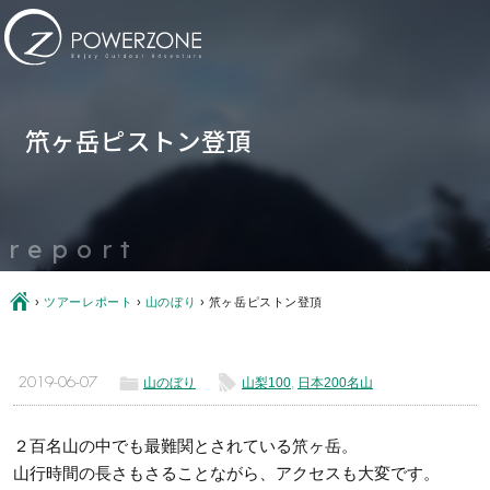
笊ヶ岳ピストン登頂
report
Ç
›
ツアーレポート
›
山のぼり
›
笊ヶ岳ピストン登頂
ë
l
2019-06-07
山のぼり
山梨100
,
日本200名山
２百名山の中でも最難関とされている笊ヶ岳。
山行時間の長さもさることながら、アクセスも大変です。