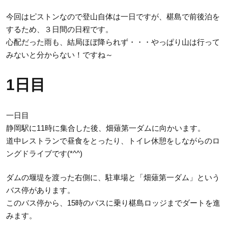
今回はピストンなので登山自体は一日ですが、椹島で前後泊を
するため、３日間の日程です。
心配だった雨も、結局ほぼ降られず・・・やっぱり山は行って
みないと分からない！ですね～
1日目
一日目
静岡駅に11時に集合した後、畑薙第一ダムに向かいます。
道中レストランで昼食をとったり、トイレ休憩をしながらのロ
ングドライブです(*^^)
ダムの堰堤を渡った右側に、駐車場と「畑薙第一ダム」という
バス停があります。
このバス停から、15時のバスに乗り椹島ロッジまでダートを進
みます。