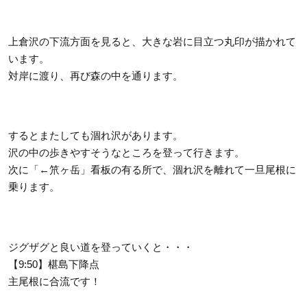
上倉沢の下流方面を見ると、大きな岩に目立つ丸印が描かれて
います。
対岸に渡り、再び森の中を通ります。
するとまたしても涸れ沢があります。
沢の中の歩きやすそうなところを登って行きます。
次に「←笊ヶ岳」看板の有る所で、涸れ沢を離れて一旦尾根に
乗ります。
ジグザグと良い道を登っていくと・・・
【9:50】椹島下降点
主尾根に合流です！