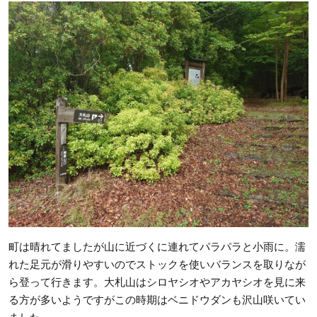
町は晴れてましたが山に近づくに連れてパラパラと小雨に。濡
れた足元が滑りやすいのでストックを使いバランスを取りなが
ら登って行きます。大札山はシロヤシオやアカヤシオを見に来
る方が多いようですがこの時期はベニドウダンも沢山咲いてい