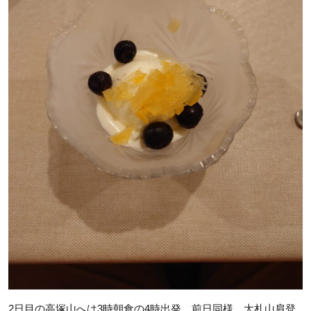
2日目の高塚山へは3時朝食の4時出発。前日同様、大札山肩登