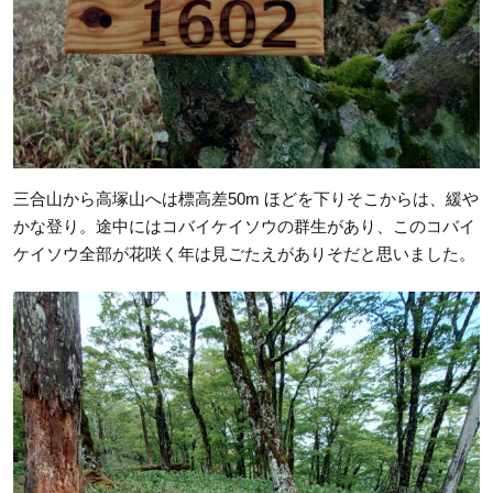
三合山から高塚山へは標高差50m ほどを下りそこからは、緩や
かな登り。途中にはコバイケイソウの群生があり、このコバイ
ケイソウ全部が花咲く年は見ごたえがありそだと思いました。