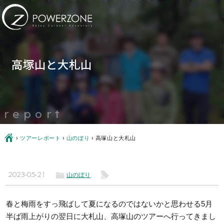
高塚山と大札山
report
Ç
›
ツアーレポート
›
山のぼり
›
高塚山と大札山
ë
l
2023-05-21
山のぼり
春と梅雨をすっ飛ばして夏になるのではないかと思わせる5月
半ば雨上がりの翌日に大札山、高塚山のツアーへ行ってきまし