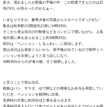
多少、濡れましたが雨風の予報の中、この程度ですんだのは日
頃の行いが良かったのかなぁ～。
いきなりですが、豪華夕食の写真からスタートです＼(^q^)／
集合は松本駅の2階改札口前に14時15分。
そこから登山当日の行動食などをコンビニで買いながら、上高
地方面に車を走らせること約1時間15分。
初日は「ペンション・しるふれい」に宿泊します。
登山当日はお昼前ぐらいから、雨予報が出ているので朝早くペ
ンションを出発しようと言う話しになり、
18時30分からの夕食の後、すぐ就寝しました。
と言うことで登山当日。
朝食はパン、サラダ、ゆで卵などの簡単なお弁当を用意してい
ただき、ペンションを朝5時に出発。
安房峠の方面に約20分ほど車を走らせます。
安房峠旧道入り口には冬はゲートがあり自分たちでゲートを開