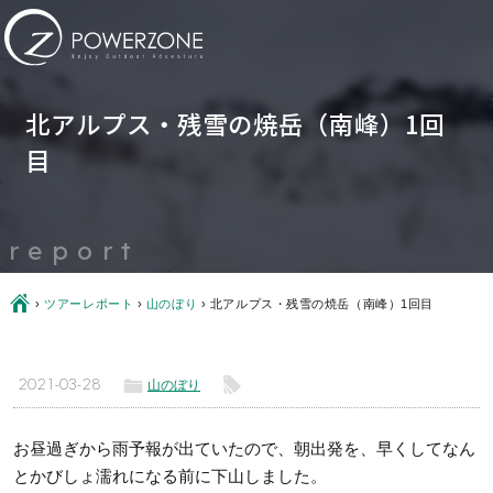
北アルプス・残雪の焼岳（南峰）1回
目
report
Ç
›
ツアーレポート
›
山のぼり
›
北アルプス・残雪の焼岳（南峰）1回目
ë
l
2021-03-28
山のぼり
お昼過ぎから雨予報が出ていたので、朝出発を、早くしてなん
とかびしょ濡れになる前に下山しました。