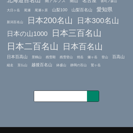
北海道百名山
名古屋
南アルプス
南山
善司ノ森山
愛知県
山梨100
山梨百名山
大日ヶ岳
尾瀬
尾瀬ヶ原
日本200名山
日本300名山
新潟百名山
日本三百名山
日本の山1000
日本二百名山
日本百名山
日本百高山
百高山
景鶴山
残雪期
残雪登山
焼岳
燧ヶ岳
登山
越後百名山
縦走
至仏山
鉢盛山
静岡の百山
鷲ヶ岳