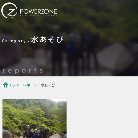
水あそび
Category：
reports
Ç
›
ツアーレポート
›
水あそび