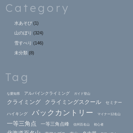
Category
水あそび
(1)
山のぼり
(324)
雪すべり
(146)
未分類
(8)
Tag
アルパインクライミング
な愛知県
ガイド登山
クライミング
クライミングスクール
セミナー
バックカントリー
ハイキング
マイナー12名山
一等三角点
一等三角点峰
信州百名山
初心者