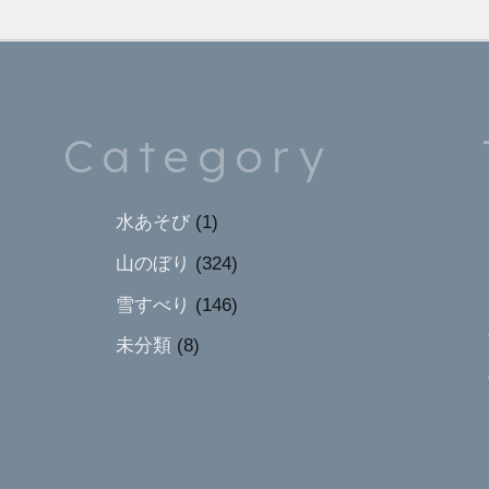
Category
水あそび
(1)
山のぼり
(324)
雪すべり
(146)
未分類
(8)