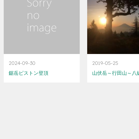
2024-09-30
2019-05-25
鋸岳ピストン登頂
山伏岳～行田山～八