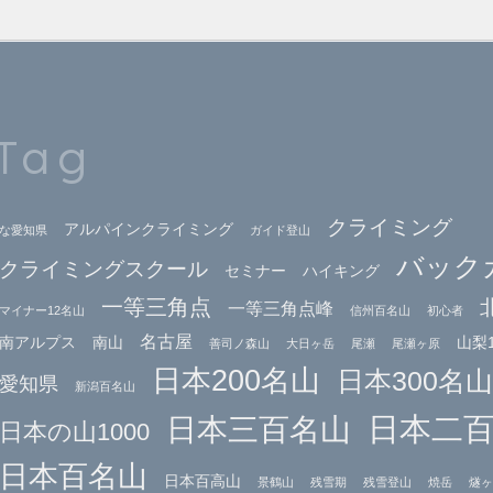
Tag
クライミング
アルパインクライミング
な愛知県
ガイド登山
バック
クライミングスクール
セミナー
ハイキング
一等三角点
一等三角点峰
マイナー12名山
信州百名山
初心者
名古屋
南アルプス
南山
山梨1
善司ノ森山
大日ヶ岳
尾瀬
尾瀬ヶ原
日本200名山
日本300名山
愛知県
新潟百名山
日本二
日本三百名山
日本の山1000
日本百名山
日本百高山
景鶴山
残雪期
残雪登山
焼岳
燧ヶ