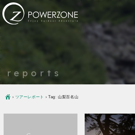
reports
Ç
›
ツアーレポート
›
Tag: 山梨百名山