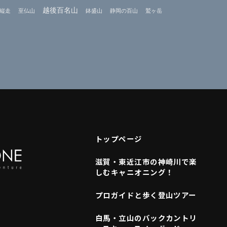
越後百名山
縦走
至仏山
鉢盛山
静岡の百山
鷲ヶ岳
トップページ
滋賀・東近江市の神崎川で楽
しむキャニオニング！
プロガイドと歩く登山ツアー
白馬・立山のバックカントリ