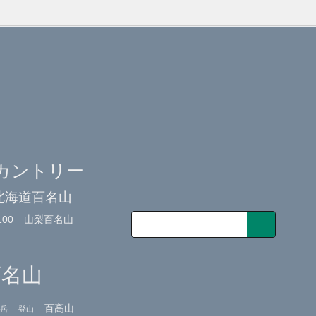
カントリー
北海道百名山
00
山梨百名山
百名山
百高山
岳
登山