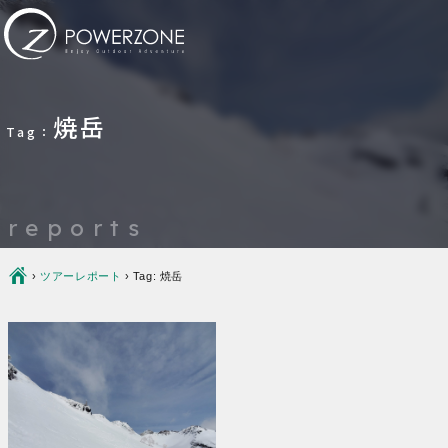
焼岳
Tag：
reports
Ç
›
ツアーレポート
›
Tag: 焼岳