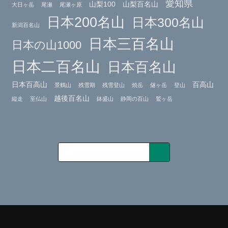
愛知県
山梨100
山梨百名山
大日ヶ岳
尾瀬
尾瀬ヶ原
日本200名山
日本300名山
新潟百名山
日本三百名山
日本の山1000
日本二百名山
日本百名山
日本百高山
百高山
景鶴山
残雪期
残雪登山
焼岳
燧ヶ岳
登山
越後百名山
縦走
至仏山
鉢盛山
静岡の百山
鷲ヶ岳