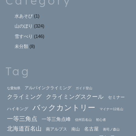
Category
水あそび
(1)
山のぼり
(324)
雪すべり
(146)
未分類
(8)
Tag
アルパインクライミング
な愛知県
ガイド登山
クライミング
クライミングスクール
セミナー
バックカントリー
ハイキング
マイナー12名山
一等三角点
一等三角点峰
信州百名山
初心者
北海道百名山
名古屋
南アルプス
南山
善司ノ森山