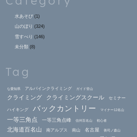
Category
水あそび
(1)
山のぼり
(324)
雪すべり
(146)
未分類
(8)
Tag
アルパインクライミング
な愛知県
ガイド登山
クライミング
クライミングスクール
セミナー
バックカントリー
ハイキング
マイナー12名山
一等三角点
一等三角点峰
信州百名山
初心者
北海道百名山
名古屋
南アルプス
南山
善司ノ森山