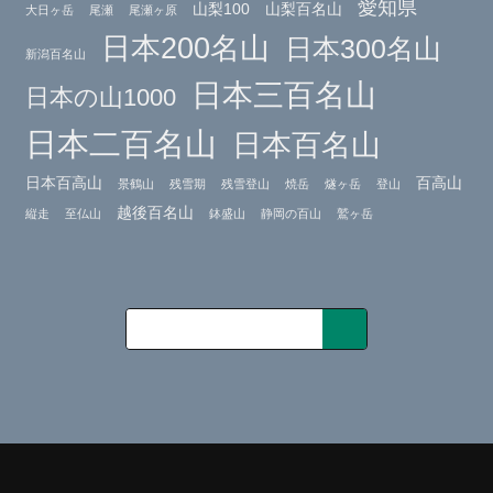
愛知県
山梨100
山梨百名山
大日ヶ岳
尾瀬
尾瀬ヶ原
日本200名山
日本300名山
新潟百名山
日本三百名山
日本の山1000
日本二百名山
日本百名山
日本百高山
百高山
景鶴山
残雪期
残雪登山
焼岳
燧ヶ岳
登山
越後百名山
縦走
至仏山
鉢盛山
静岡の百山
鷲ヶ岳