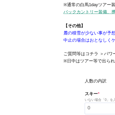
※通常の白馬1dayツア
バックカントリー装備、
【その他】
麓の積雪が少ない事が予
中止の場合はおとなしく
ご質問等はコチラ ＞パワーゾー
※日中はツアー等で出ら
人数の内訳
(requir
スキー
*
いない場合「0」を