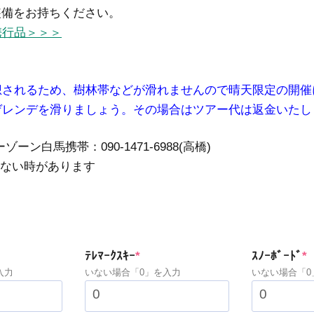
ー装備をお持ちください。
携行品＞＞＞
想されるため、樹林帯などが滑れませんので晴天限定の開催
ゲレンデを滑りましょう。その場合はツアー代は返金いたし
ン白馬携帯：090-1471-6988(高橋)
れない時があります
ed)
(required)
(
ﾃﾚﾏｰｸｽｷｰ
*
ｽﾉｰﾎﾞｰﾄﾞ
*
入力
いない場合「0」を入力
いない場合「0