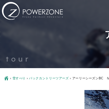
tour
Ç
›
雪すべり
›
バックカントリーツアーズ
›
アーリーシーズンBC 