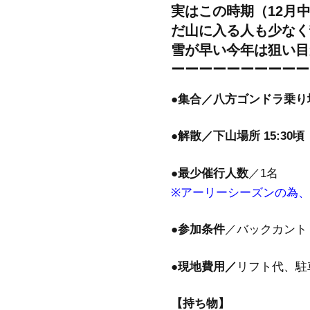
実はこの時期（12月
だ山に入る人も少なく
雪が早い今年は狙い目
ーーーーーーーーーー
●集合／八方ゴンドラ乗り場
●解散／下山場所 15:30頃
●最少催行人数
／1名
※アーリーシーズンの為、
●参加条件
／バックカント
●現地費用／
リフト代、駐
【持ち物】