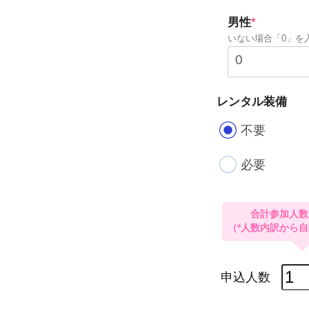
(required
男性
*
いない場合「0」を
レンタル装備
不要
必要
ア
ー