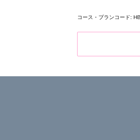
リ
ー
コース・プランコード:
HB
シ
ー
ズ
ン
BC
Ⅳ
個