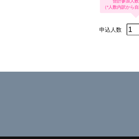
シ
ー
ズ
ン
イ
ン
テ
レ
マ
ー
ク
ス
キ