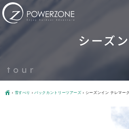
シーズン
tour
Ç
›
雪すべり
›
バックカントリーツアーズ
›
シーズンイン テレマー