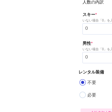
人数の内訳
(requir
スキー
*
いない場合「0」を
(required
男性
*
いない場合「0」を
レンタル装備
不要
必要