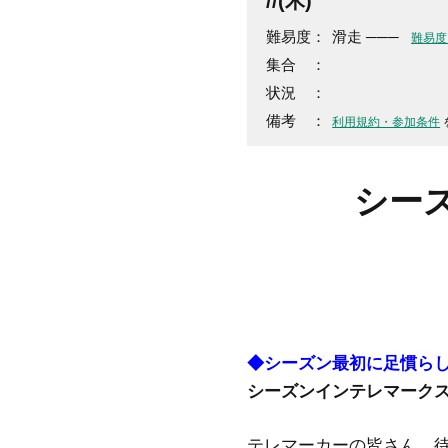
//(木)
難易度：
滑走 ───
難易度
集合 ：
状況 ：
備考 ：
利用規約・参加条件
シー
◆シーズン最初に足慣ら
シーズンインテレマーク
テレマーカーの皆さん。