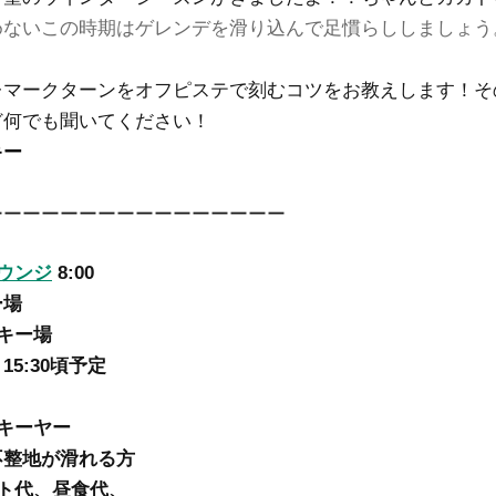
めないこの時期はゲレンデを滑り込んで足慣らししましょう
レマークターンをオフピステで刻むコツをお教えします！そ
ど何でも聞いてください！
キー
ーーーーーーーーーーーーーーーー
ウンジ
8:00
ー場
キー場
5:30頃予定
キーヤー
不整地が滑れる方
ト代、昼食代、