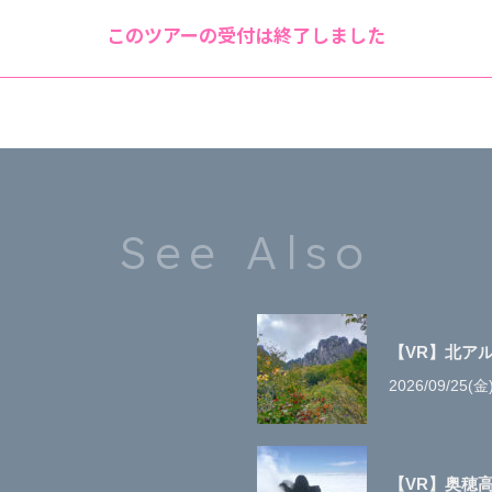
このツアーの受付は終了しました
See Also
【VR】北ア
2026/09/25(金
【VR】奥穂高