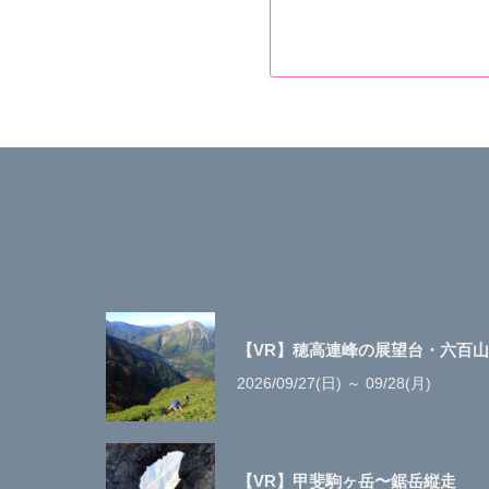
【VR】穂高連峰の展望台・六百山
2026/09/27(日) ～ 09/28(月)
【VR】甲斐駒ヶ岳〜鋸岳縦走