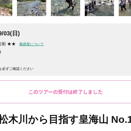
/03(日)
技術 ★★
難易度について
0
を必ずご確認ください
このツアーの受付は終了しました
松木川から目指す皇海山 No.