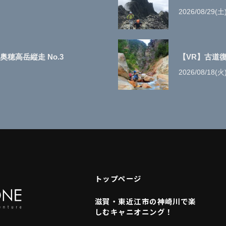
2026/08/29(土
穂高岳縦走 No.3
【VR】古道
2026/08/18(火
トップページ
滋賀・東近江市の神崎川で楽
しむキャニオニング！