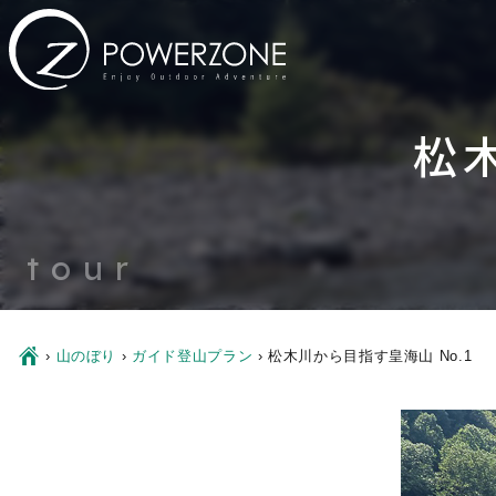
松
tour
Ç
›
山のぼり
›
ガイド登山プラン
›
松木川から目指す皇海山 No.1