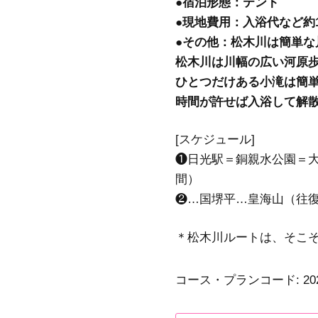
●宿泊形態：テント
●現地費用：入浴代など約1,
●その他：松木川は簡単
松木川は川幅の広い河原
ひとつだけある小滝は簡
時間が許せば入浴して解
[スケジュール]
❶日光駅＝銅親水公園＝大
間）
❷…国堺平…皇海山（往復
＊松木川ルートは、そこ
コース・プランコード:
20