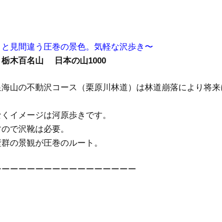
」と見間違う圧巻の景色。気軽な沢歩き〜
栃木百名山 日本の山1000
皇海山の不動沢コース（栗原川林道）は林道崩落により将来
なくイメージは河原歩きです。
すので沢靴は必要。
壁群の景観が圧巻のルート。
ーーーーーーーーーーーーーーーーー