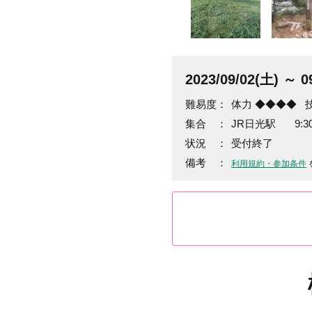
2023/09/02(土)
～ 09
難易度：
体力 ◆◆◆◆
集合 ：
JR日光駅 9:3
状況 ：
受付終了
備考 ：
利用規約・参加条件