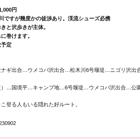
000円
な川ですが幾度かの徒渉あり。渓流シューズ必携
歩きと沢歩きが主体。
単に巻けます。
散予定
ナギ出合…ウメコバ沢出合…松木川6号堰堤…ニゴリ沢出
）…国境平…キャンプ地…6号堰堤…ウメコバ沢出合…公園
そこ登る人もいる隠れた好ルート。
230902