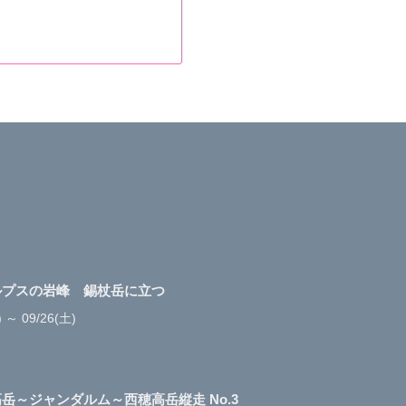
ルプスの岩峰 錫杖岳に立つ
) ～ 09/26(土)
岳～ジャンダルム～西穂高岳縦走 No.3