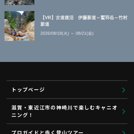
【VR】古道復活 伊藤新道～鷲羽岳～竹村
新道
2026/08/18(火) ～ 08/21(金)
トップページ
滋賀・東近江市の神崎川で楽しむキャニオ
ニング！
プロガイドと歩く登山ツアー