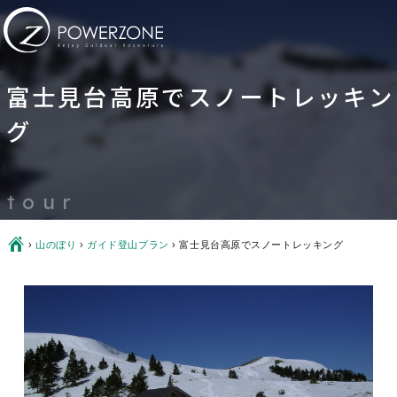
富士見台高原でスノートレッキン
グ
tour
Ç
›
山のぼり
›
ガイド登山プラン
›
富士見台高原でスノートレッキング