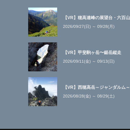
【VR】穂高連峰の展望台・六百山
2026/09/27(日) ～ 09/28(月)
【VR】甲斐駒ヶ岳〜鋸岳縦走
2026/09/11(金) ～ 09/13(日)
【VR】西穂高岳～ジャンダルム～奥
2026/08/28(金) ～ 08/29(土)