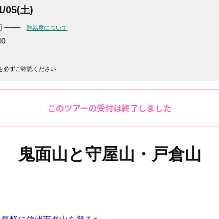
/05(土)
 ───
難易度について
0
を必ずご確認ください
このツアーの受付は終了しました
鬼面山と守屋山・戸倉山