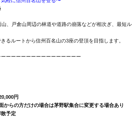
ら気軽に信州百名山を登る〜
峰
鬼面山、戸倉山周辺の林道や道路の崩落などが相次ぎ、最短
できるルートから信州百名山の3座の登頂を目指します。
ーーーーーーーーーーーーーーーーー
,000円
方面からの方だけの場合は茅野駅集合に変更する場合あり
解散予定