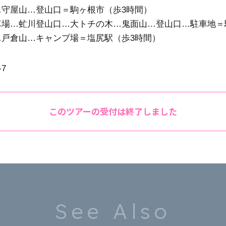
守屋山…登山口＝駒ヶ根市（歩3時間）
場…虻川登山口…大トチの木…鬼面山…登山口…駐車地＝駒
戸倉山…キャンプ場＝塩尻駅（歩3時間）
-7
このツアーの受付は終了しました
See Also