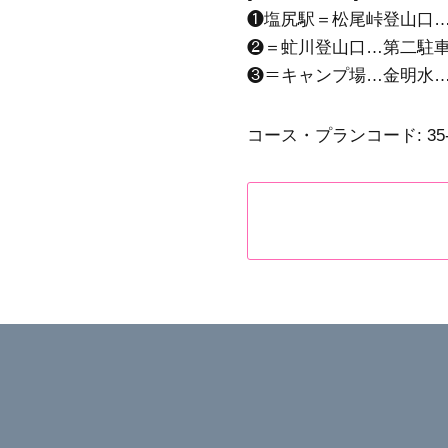
❶塩尻駅＝松尾峠登山口…
❷＝虻川登山口…第二駐車
❸＝キャンプ場…金明水…
コース・プランコード:
35