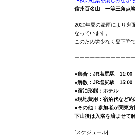
〜秋の紅葉を楽しみなが
信州百名山 一等三角点
2020年夏の豪雨により
なっています。
このため労少なく登下降
ーーーーーーーーーーー
●集合：JR塩尻駅 11:00
●解散：JR塩尻駅 15:00
●宿泊形態：ホテル
●現地費用：宿泊代など約20
●その他：参加者が関東
下山後は入浴を済ませて
[スケジュール]