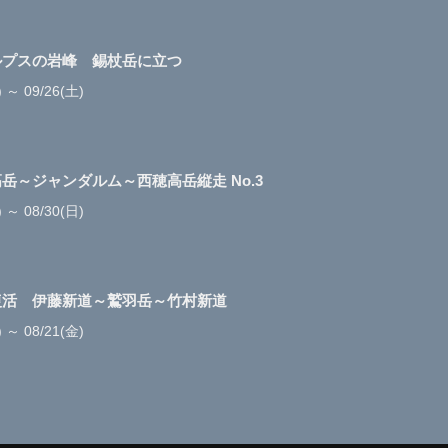
ルプスの岩峰 錫杖岳に立つ
) ～ 09/26(土)
岳～ジャンダルム～西穂高岳縦走 No.3
) ～ 08/30(日)
復活 伊藤新道～鷲羽岳～竹村新道
) ～ 08/21(金)