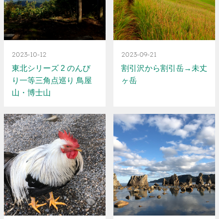
2023-10-12
2023-09-21
東北シリーズ 2 のんび
割引沢から割引岳→未丈
り一等三角点巡り 鳥屋
ヶ岳
山・博士山