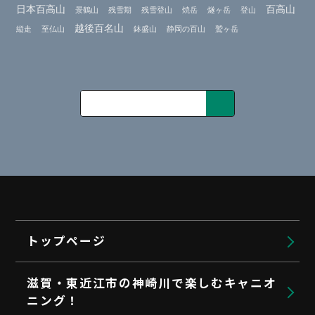
日本百高山
百高山
景鶴山
残雪期
残雪登山
焼岳
燧ヶ岳
登山
越後百名山
縦走
至仏山
鉢盛山
静岡の百山
鷲ヶ岳
トップページ
滋賀・東近江市の神崎川で楽しむキャニオ
ニング！