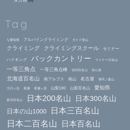
Tag
アルパインクライミング
な愛知県
ガイド登山
クライミング
クライミングスクール
セミナー
バックカントリー
ハイキング
マイナー12名山
一等三角点
一等三角点峰
信州百名山
初心者
北海道百名山
名古屋
南アルプス
南山
善司ノ森山
愛知県
山梨100
山梨百名山
大日ヶ岳
尾瀬
尾瀬ヶ原
日本200名山
日本300名山
新潟百名山
日本三百名山
日本の山1000
日本二百名山
日本百名山