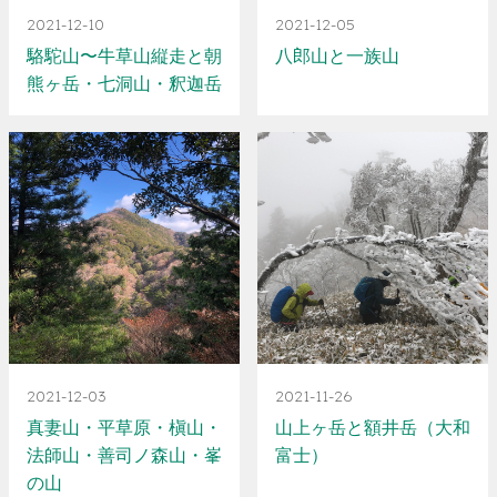
2021-12-10
2021-12-05
駱駝山〜牛草山縦走と朝
八郎山と一族山
熊ヶ岳・七洞山・釈迦岳
2021-12-03
2021-11-26
真妻山・平草原・槇山・
山上ヶ岳と額井岳（大和
法師山・善司ノ森山・峯
富士）
の山