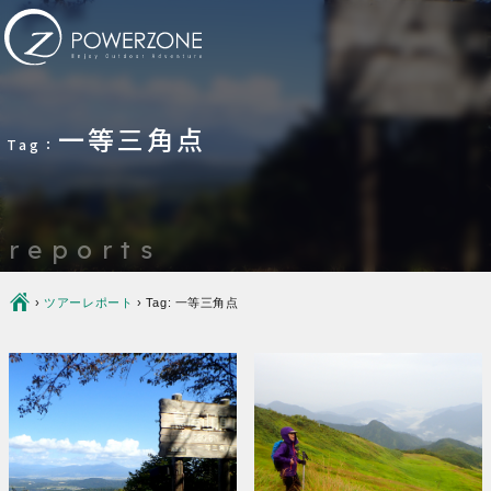
一等三角点
Tag：
reports
Ç
›
ツアーレポート
›
Tag: 一等三角点